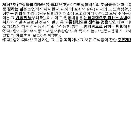
제147조 (주식등의 대량보유 등의 보고)
① 주권상장법인의
주식등
을 대량보유
로 정하는 날
은 산입하지 아니한다. 이하 이 절에서 같다) 이내에 그 보유상황,
정하는 방법
에 따라 금융위원회와 거래소에 보고하여야 하며, 그 보유 주식등의 
에는 그
변동된 날
부터 5일 이내에 그 변동내용을
대통령령으로 정하는 방법
에
회사의 기관과 관련된 정관의 변경 등
대통령령으로 정하는 것을
말한다)이 아
② 제1항에 따른 주식등의 수 및 주식등의 총수는
총리령으로 정하는 방법
에 
③ 제1항에 따라 주식등의 대량보유상황·보유 목적 또는 그 변동내용을 보고하
고할 때 이를 함께 보고하여야 한다.
④ 제1항에 따라 보고한 자는 그 보유 목적이나 그 보유 주식등에 관한
주요계약