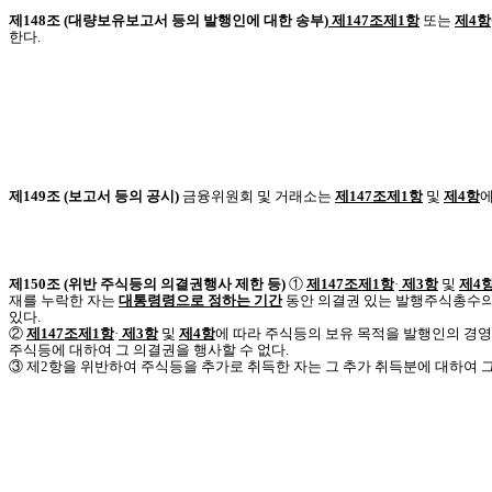
제148조 (대량보유보고서 등의 발행인에 대한 송부)
제147조제1항
또는
제4항
한다.
제149조 (보고서 등의 공시)
금융위원회 및 거래소는
제147조제1항
및
제4항
에
제150조 (위반 주식등의 의결권행사 제한 등)
①
제147조제1항
·
제3항
및
제4
재를 누락한 자는
대통령령으로 정하는 기간
동안 의결권 있는 발행주식총수의 
있다.
②
제147조제1항
·
제3항
및
제4항
에 따라 주식등의 보유 목적을 발행인의 경영
주식등에 대하여 그 의결권을 행사할 수 없다.
③ 제2항을 위반하여 주식등을 추가로 취득한 자는 그 추가 취득분에 대하여 그