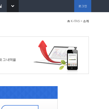
실
로그인
K-ITAS >
소개
때 그 내역을