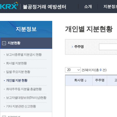
불공정거래 예방센터
소개
지분정
개인별 지분현황
지분정보
지분현황
주주명
보고서종류별 지분공시 현황
회사별 지분현황
건/페이지(총
0
건)
일별 주요지분 현황
회사명
주주명
개인별 지분 현황
최대주주등 지분율 총괄현황
보고자별대량보유(5%이상)현황
기타 지분관련 신고현황