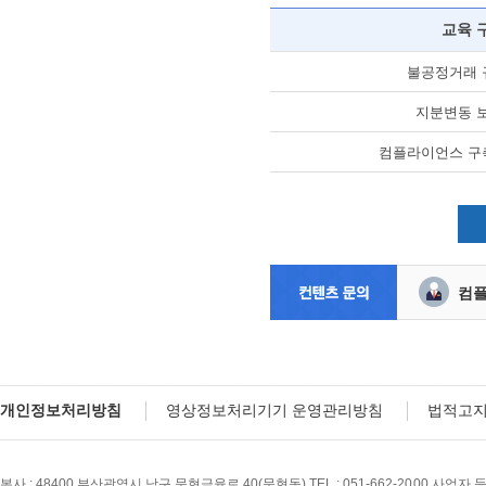
교육 
불공정거래 
지분변동 
컴플라이언스 구
컴
개인정보처리방침
영상정보처리기기 운영관리방침
법적고
본사 : 48400 부산광역시 남구 문현금융로 40(문현동) TEL : 051-662-2000 사업자 